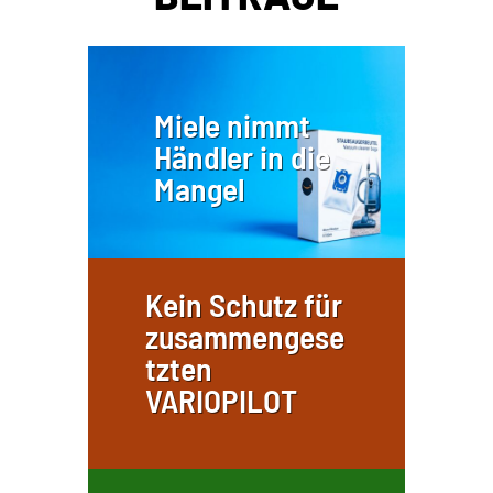
Miele nimmt
Händler in die
Mangel
Kein Schutz für
zusammengese
tzten
VARIOPILOT