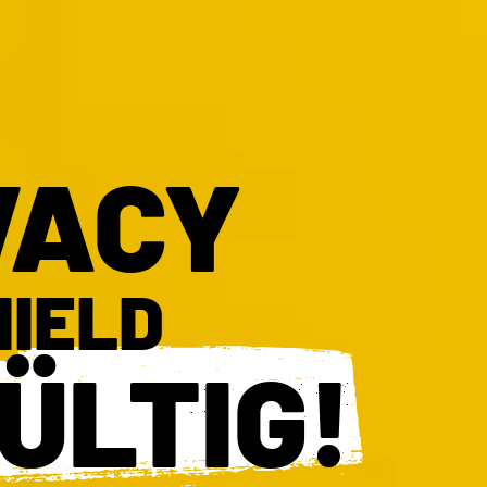
VACY
HIELD
ÜLTIG!