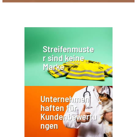
Streifenmuste
r sind keine
Marke
Unternehmen
haften für
Kundenbewertu
ngen