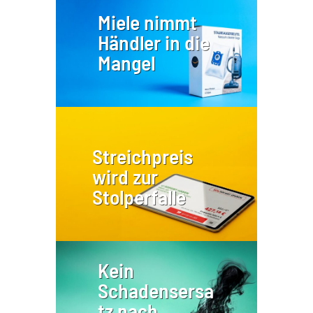
Miele nimmt
Händler in die
Mangel
Streichpreis
wird zur
Stolperfalle
Kein
Schadensersa
tz nach