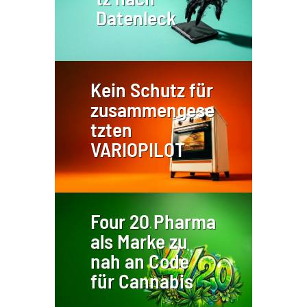
Datenleck
Kein Schutz für
zusammengese
tzten
VARIOPILOT
Four 20 Pharma
als Marke zu
nah an Code
für Cannabis