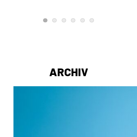
1
2
3
4
5
6
ARCHIV