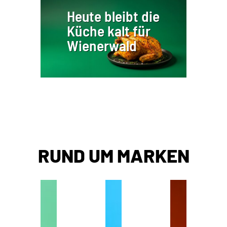
Heute bleibt die
Küche kalt für
Wienerwald
RUND UM MARKEN
P
S
M
K
u
tr
ie
ei
m
ei
le
n