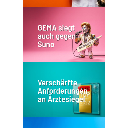
GEMA siegt
auch gegen
Suno
Verschärfte
Anforderungen
an Ärztesiegel