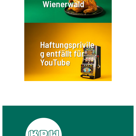
Wienerwald
Haftungsprivile
g entfällt für
YouTube