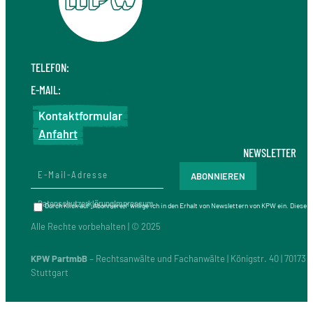
TELEFON:
+49 711 410 190 30
E-MAIL:
info@kpw.law
Kontaktformular
Anfahrt
NEWSLETTER
Datenschutzerklärung
Impressum
Durch Klick auf „Abonnieren“ willige ich in den Erhalt von Newslettern von KPW ein. Diese
Alle Rechte vorbehalten | © 2025
KPW PartmbB
– Rechtsanwälte und Fachanwälte | Königstr. 40 | 70173
Stuttgart