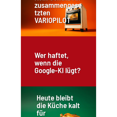
zusammengese
tzten
VARIOPILOT
Wer haftet,
wenn die
Google-KI lügt?
Heute bleibt
die Küche kalt
für