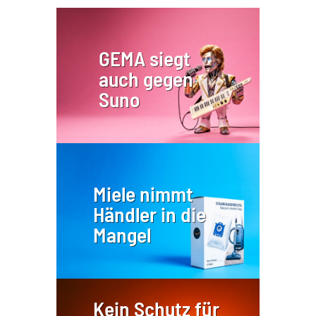
GEMA siegt
auch gegen
Suno
Miele nimmt
Händler in die
Mangel
Kein Schutz für