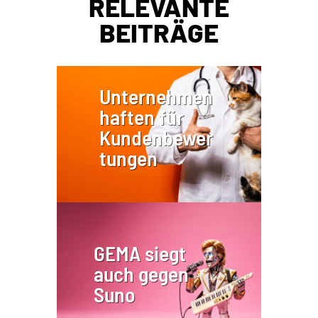
RELEVANTE
BEITRÄGE
Unternehmen
haften für
Kundenbewer
tungen
GEMA siegt
auch gegen
Suno