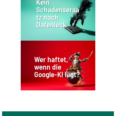
Kein
Schadensersa
tz nach
Datenleck
Wer haftet,
wenn die
Google-KI lügt?