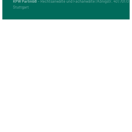
KPW PartmbB
– Rechtsanwälte und Fachanwälte | Königstr. 40 | 70173
Stuttgart