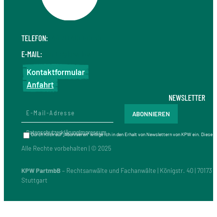
TELEFON:
+49 711 410 190 30
E-MAIL:
info@kpw.law
Kontaktformular
Anfahrt
NEWSLETTER
Datenschutzerklärung
Impressum
Durch Klick auf „Abonnieren“ willige ich in den Erhalt von Newslettern von KPW ein. Diese
Alle Rechte vorbehalten | © 2025
KPW PartmbB
– Rechtsanwälte und Fachanwälte | Königstr. 40 | 70173
Stuttgart