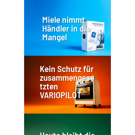
Miele nimmt
Händler in die
Mangel
Kein Schutz für
zusammengese
tzten
VARIOPILOT
Heute bleibt die