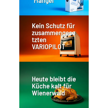
Mangel
Kein Schutz für
zusammengese
tzten
VARIOPILOT
Heute bleibt die
Küche kalt für
Wienerwald