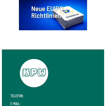
Neue EUIPO
Richtlinien
TELEFON:
+49 711 410 190 30
E-MAIL:
info@kpw.law