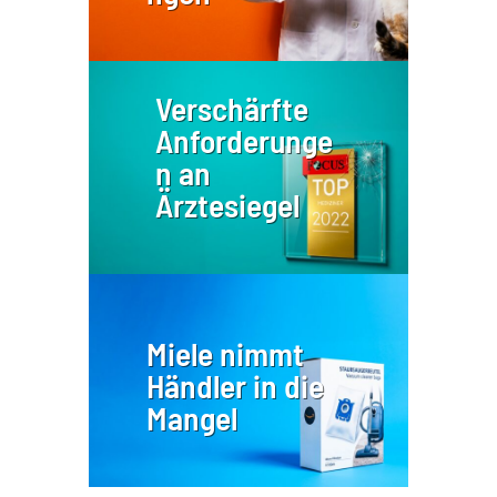
Verschärfte
Anforderunge
n an
Ärztesiegel
Miele nimmt
Händler in die
Mangel