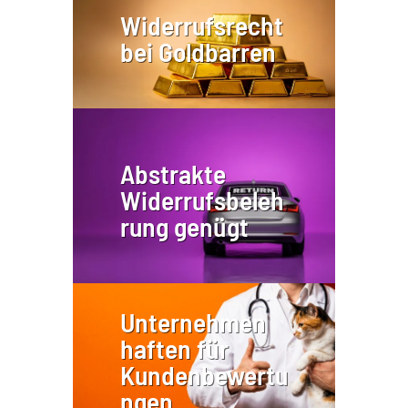
Widerrufsrecht
bei Goldbarren
Abstrakte
Widerrufsbeleh
rung genügt
Unternehmen
haften für
Kundenbewertu
ngen