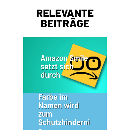
RELEVANTE
BEITRÄGE
Amazon Smile
setzt sich
durch
Farbe im
Namen wird
zum
Schutzhinderni