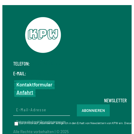
TELEFON:
+49 711 410 190 30
E-MAIL:
info@kpw.law
Kontaktformular
Anfahrt
NEWSLETTER
Datenschutzerklärung
Impressum
Durch Klick auf „Abonnieren“ willige ich in den Erhalt von Newslettern von KPW ein. Diese
Alle Rechte vorbehalten | © 2025