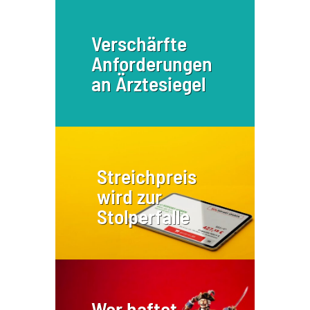
Verschärfte
Anforderungen
an Ärztesiegel
Streichpreis
wird zur
Stolperfalle
Wer haftet,