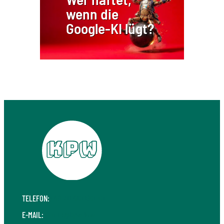
wenn die
Google-KI lügt?
TELEFON:
+49 711 410 190 30
E-MAIL:
info@kpw.law