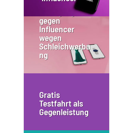
Einstweilige
Verfügung
gegen
Influencer
wegen
Schleichwerbu
ng
Gratis
Testfahrt als
Gegenleistung