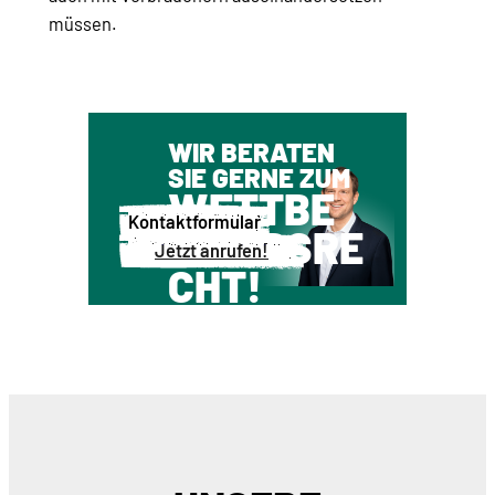
müssen.
WIR BERATEN
SIE GERNE ZUM
WETTBE
Kontaktformular
WERBSRE
Jetzt anrufen!
CHT!