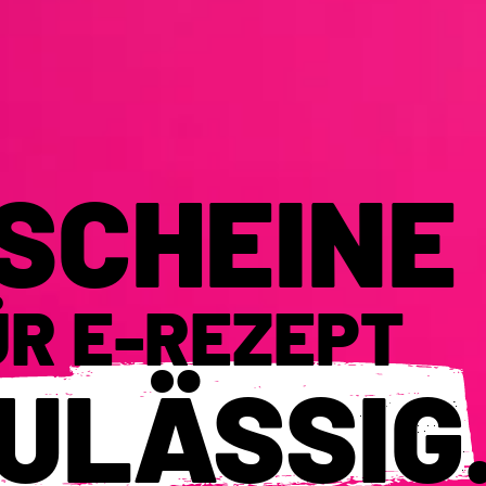
SCHEINE
ÜR E-REZEPT
ULÄSSIG