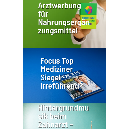
Arztwerbung
für
Nahrungsergän
zungsmittel
Focus Top
Mediziner
Siegel
irreführend?
Hintergrundmu
sik beim
Zahnarzt –