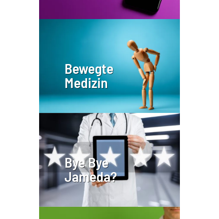
Bewegte
Medizin
Bye Bye
Jameda?