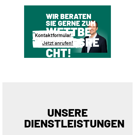
WIR BERATEN
SIE GERNE ZUM
WETTBE
Kontaktformular
WERBSRE
Jetzt anrufen!
CHT!
UNSERE
DIENSTLEISTUNGEN