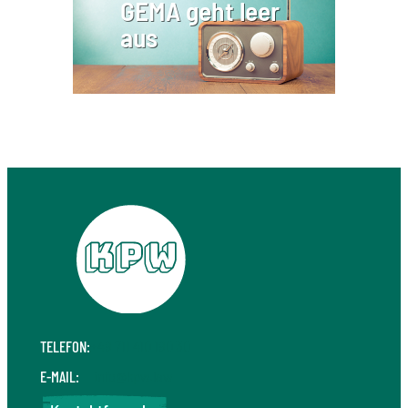
GEMA geht leer
aus
TELEFON:
+49 711 410 190 30
E-MAIL:
info@kpw.law