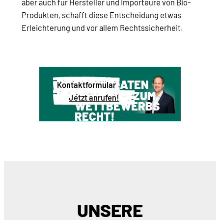
aber auch für Hersteller und Importeure von Bio-
Produkten, schafft diese Entscheidung etwas
Erleichterung und vor allem Rechtssicherheit.
WIR BERATEN
Kontaktformular
SIE GERNE ZUM
Jetzt anrufen!
WETTBEWERBS
RECHT!
UNSERE