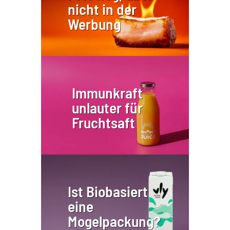
nicht in der
Werbung
Immunkraft
unlauter für
Fruchtsaft
Ist Biobasiert
eine
Mogelpackung?