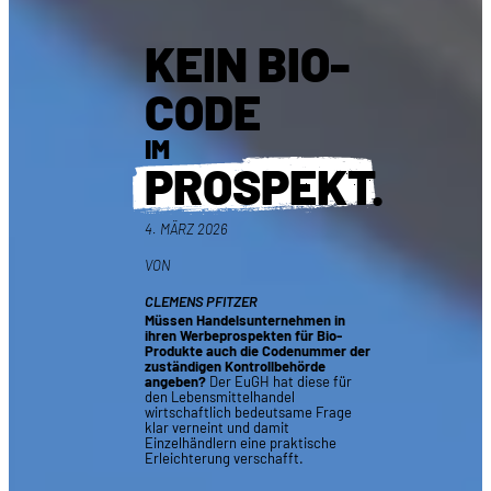
KEIN BIO-
CODE
IM
PROSPEKT
.
4. MÄRZ 2026
VON
CLEMENS PFITZER
Müssen Handelsunternehmen in
ihren Werbeprospekten für Bio-
Produkte auch die Codenummer der
zuständigen Kontrollbehörde
angeben?
Der EuGH hat diese für
den Lebensmittelhandel
wirtschaftlich bedeutsame Frage
klar verneint und damit
Einzelhändlern eine praktische
Erleichterung verschafft.