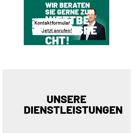
WIR BERATEN
SIE GERNE ZUM
WETTBE
Kontaktformular
WERBSRE
Jetzt anrufen!
CHT!
UNSERE
DIENSTLEISTUNGEN