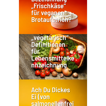
„Frischkäse“
für veganen
Brotaufstrich?
„vegan“ /
„vegetarisch“ –
Definitionen
für
Lebensmittelke
nnzeichnung
Ach Du Dickes
Ei (von
salmonellenfrei