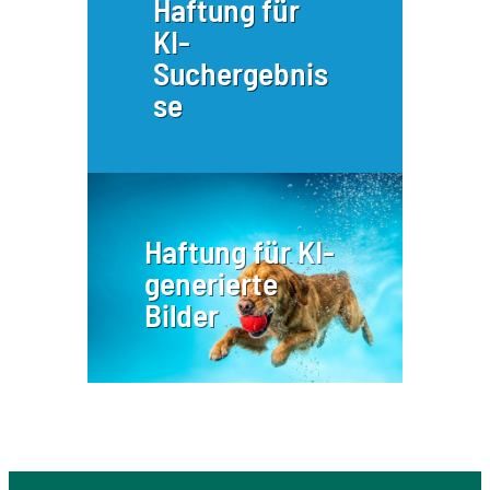
Haftung für
KI-
Suchergebnis
se
Haftung für KI-
generierte
Bilder