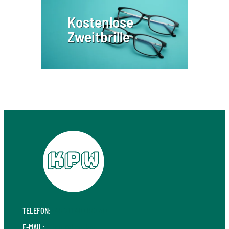
Kostenlose
Zweitbrille
TELEFON:
+49 711 410 190 30
E-MAIL:
info@kpw.law