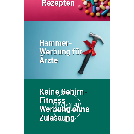
Rezepten
Hammer-
Werbung für
Ärzte
Keine Gehirn-
Fitness
Werbung ohne
Zulassung