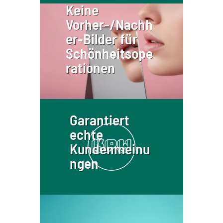
Keine
Vorher-/Nachh
er-Bilder für
Schönheitsope
rationen
Garantiert
echte
Kundenmeinu
ngen