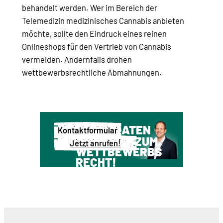
behandelt werden. Wer im Bereich der
Telemedizin medizinisches Cannabis anbieten
möchte, sollte den Eindruck eines reinen
Onlineshops für den Vertrieb von Cannabis
vermeiden. Andernfalls drohen
wettbewerbsrechtliche Abmahnungen.
WIR BERATEN
Kontaktformular
SIE GERNE ZUM
Jetzt anrufen!
WETTBEWERBS
RECHT!