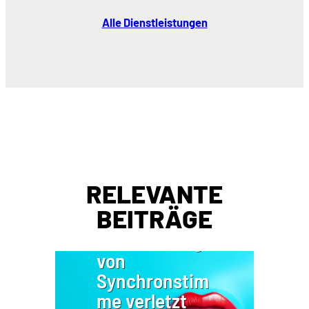
Alle Dienstleistungen
RELEVANTE
BEITRÄGE
KI-
Nachahmung
von
Synchronstim
me verletzt