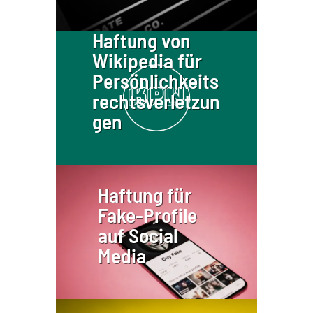
Haftung von
Wikipedia für
Persönlichkeits
rechtsverletzun
gen
Haftung für
Fake-Profile
auf Social
Media