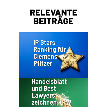
RELEVANTE
BEITRÄGE
IP Stars
Ranking für
Clemens
Pfitzer
Handelsblatt
und Best
Lawyers
zeichnen KPW