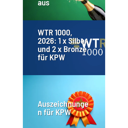
aus
WTR 1000,
2026: 1 x Silber
und 2 x Bronze
für KPW
Auszeichnunge
n für KPW