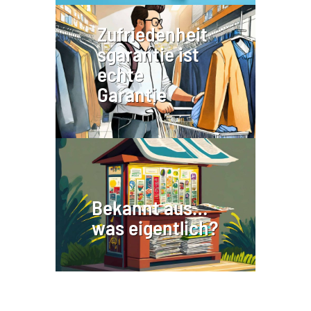
Zufriedenheit
sgarantie ist
echte
Garantie
Bekannt aus…
was eigentlich?