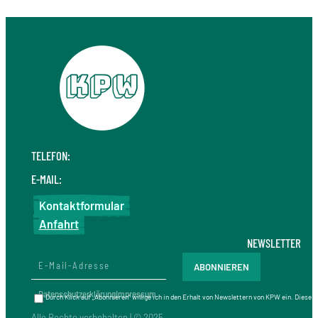
TELEFON:
+49 711 410 190 30
E-MAIL:
info@kpw.law
Kontaktformular
Anfahrt
NEWSLETTER
Datenschutzerklärung
Impressum
Durch Klick auf „Abonnieren“ willige ich in den Erhalt von Newslettern von KPW ein. Diese
Alle Rechte vorbehalten | © 2025