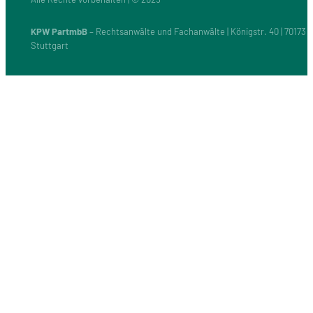
KPW PartmbB
– Rechtsanwälte und Fachanwälte | Königstr. 40 | 70173
Stuttgart