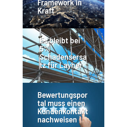
Framework in
Kraft
Es bleibt bei
5%
Schadensersa
tz für Layher
Bewertungspor
tal muss einen
Kundenkontakt
nachweisen